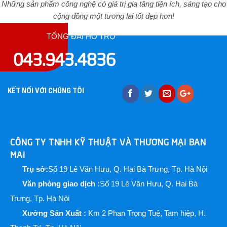
Những sản phẩm công nghệ có giá trị gia tăng tiện ích, sáng tạo cho
cộng đồng một tương lai tốt đẹp hơn!
TỔNG ĐÀI HỖ TRỢ
043.943.4836
KẾT NỐI VỚI CHÚNG TÔI
CÔNG TY TNHH KỸ THUẬT VÀ THƯƠNG MẠI BAN
MAI
Trụ sở:
Số 19 Lê Văn Hưu, Q. Hai Bà Trưng, Tp. Hà Nội
Văn phòng giao dịch :
Số 19 Lê Văn Hưu, Q. Hai Bà
Trưng, Tp. Hà Nội
Xưởng Sản Xuất :
Km 2 Phan Trọng Tuệ, Tam hiệp, H.