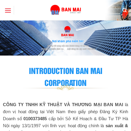
Skip
to
content
INTRODUCTION BAN MAI
CORPORATION
CÔNG TY TNHH KỸ THUẬT VÀ THƯƠNG MẠI BAN MAI
là
đơn vị hoạt động tại Việt Nam theo giấy phép Đăng Ký Kinh
Doanh số
0100373485
cấp bởi Sở Kế Hoạch & Đầu Tư TP Hà
Nội ngày 13/1/1997 với lĩnh vực hoạt động chính là
sản xuất &