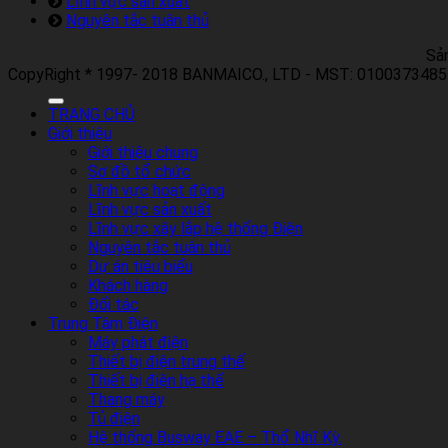
Lĩnh vực sản xuất
Nguyên tắc tuân thủ
Sả
CopyRight * 1997- 2018 BANMAICO., LTD - MST: 0100373485 
TRANG CHỦ
Giới thiệu
Giới thiệu chung
Sơ đồ tổ chức
Lĩnh vực hoạt động
Lĩnh vực sản xuất
Lĩnh vực xây lắp hệ thống Điện
Nguyên tắc tuân thủ
Dự án tiêu biểu
Khách hàng
Đối tác
Trung Tâm Điện
Máy phát điện
Thiết bị điện trung thế
Thiết bị điện hạ thế
Thang máy
Tủ điện
Hệ thống Busway EAE – Thổ Nhĩ Kỳ.