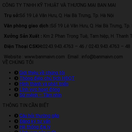
CÔNG TY TNHH KỸ THUẬT VÀ THƯƠNG MẠI BAN MAI
Trụ sở:
Số 19 Lê Văn Hưu, Q. Hai Bà Trưng, Tp. Hà Nội
Văn phòng giao dịch :
Số 19 Lê Văn Hưu, Q. Hai Bà Trưng, Tp.
Xưởng Sản Xuất :
Km 2 Phan Trọng Tuệ, Tam hiệp, H. Thanh Tr
Điện Thoại CSKH:
0243.943.4763 – 46 / 0243.943.4763 – 48
Website : www.banmaivn.com
Email : info@banmaivn.com
VỀ CHÚNG TÔI
Giới thiệu về chúng tôi
Thông điệp chủ tịch HĐQT
Hình thành và phát triển
Lĩnh vực hoạt động
Sứ mệnh – Tầm nhìn
THÔNG TIN CẦN BIẾT
Câu hỏi thường gặp
Đăng ký tư vấn
Hệ thống đại lý