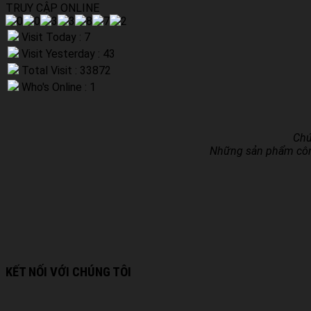
TRUY CẬP ONLINE
Visit Today : 7
Visit Yesterday : 43
Total Visit : 33872
Who's Online : 1
Chú
Những sản phẩm công 
KẾT NỐI VỚI CHÚNG TÔI