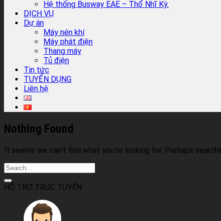
Hệ thống Busway EAE – Thổ Nhĩ Kỳ.
DỊCH VỤ
Dự án
Máy nén khí
Máy phát điện
Thang máy
Tủ điện
Tin tức
TUYỂN DỤNG
Liên hệ
Nothing Found
It seems we can’t find what you’re looking for. Perhaps searchi
HỖ TRỢ TRỰC TUYẾN