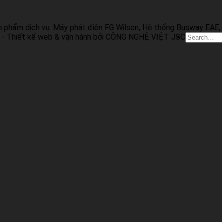
n phẩm dịch vụ: Máy phát điện FG Wilson, Hệ thống Busway EAE, 
- Thiết kế web & vận hành bởi CÔNG NGHỆ VIỆT JSC