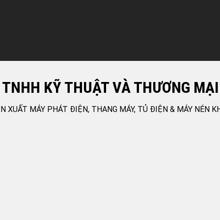
 TNHH KỸ THUẬT VÀ THƯƠNG MẠI
N XUẤT MÁY PHÁT ĐIỆN, THANG MÁY, TỦ ĐIỆN & MÁY NÉN K