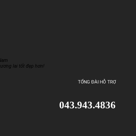
 Nam
ương lai tốt đẹp hơn!
TỔNG ĐÀI HỖ TRỢ
043.943.4836