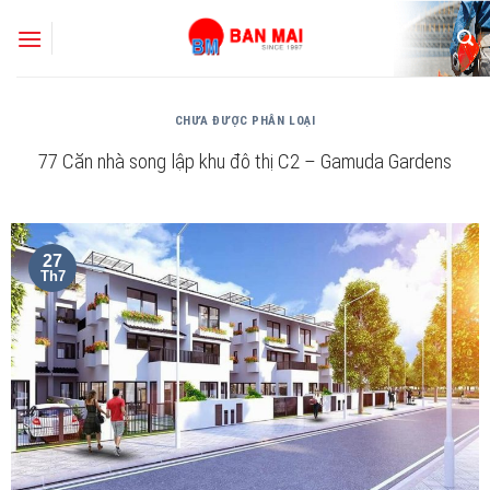
Skip
to
content
CHƯA ĐƯỢC PHÂN LOẠI
77 Căn nhà song lập khu đô thị C2 – Gamuda Gardens
27
Th7